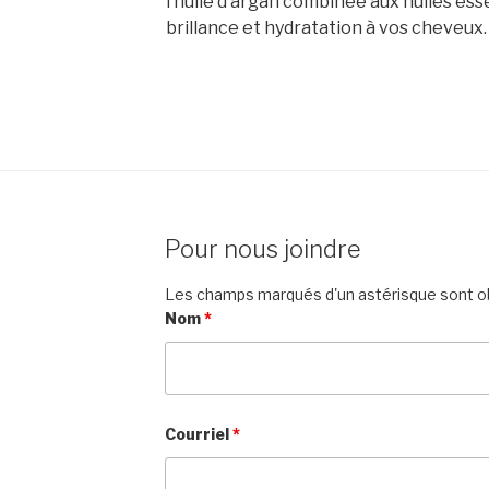
l’huile d’argan combinée aux huiles ess
brillance et hydratation à vos cheveux.
Pour nous joindre
Les champs marqués d'un astérisque sont ob
Nom
*
Courriel
*