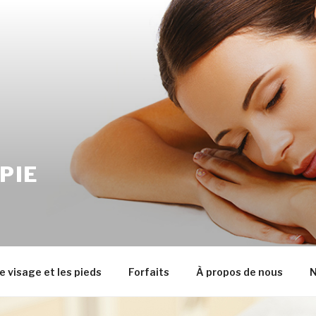
PIE
e visage et les pieds
Forfaits
À propos de nous
N